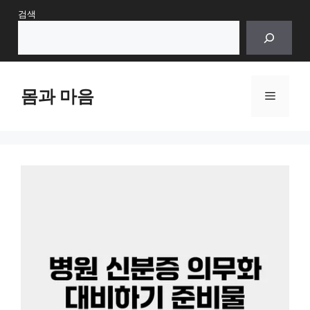
Skip
검색
to
content
몸과 마음
Menu